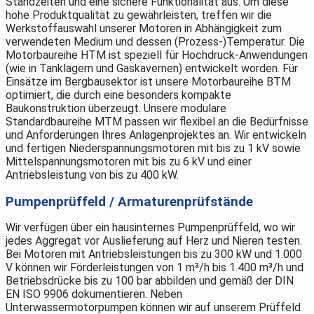
Standzeiten und eine sichere Funktionalität aus. Um diese
hohe Produktqualität zu gewährleisten, treffen wir die
Werkstoffauswahl unserer Motoren in Abhängigkeit zum
verwendeten Medium und dessen (Prozess-)Temperatur. Die
Motorbaureihe HTM ist speziell für Hochdruck-Anwendungen
(wie in Tanklagern und Gaskavernen) entwickelt worden. Für
Einsätze im Bergbausektor ist unsere Motorbaureihe BTM
optimiert, die durch eine besonders kompakte
Baukonstruktion überzeugt. Unsere modulare
Standardbaureihe MTM passen wir flexibel an die Bedürfnisse
und Anforderungen Ihres Anlagenprojektes an. Wir entwickeln
und fertigen Niederspannungsmotoren mit bis zu 1 kV sowie
Mittelspannungsmotoren mit bis zu 6 kV und einer
Antriebsleistung von bis zu 400 kW.
Pumpenprüffeld / Armaturenprüfstände
Wir verfügen über ein hausinternes Pumpenprüffeld, wo wir
jedes Aggregat vor Auslieferung auf Herz und Nieren testen.
Bei Motoren mit Antriebsleistungen bis zu 300 kW und 1.000
V können wir Förderleistungen von 1 m³/h bis 1.400 m³/h und
Betriebsdrücke bis zu 100 bar abbilden und gemäß der DIN
EN ISO 9906 dokumentieren. Neben
Unterwassermotorpumpen können wir auf unserem Prüffeld